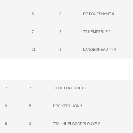
6
8
RP FOUESNANT 8
7
7
TT KEMPERLE 2
11
3
LANDERNEAU TT 4
7
7
TT DE LOPERHET 2
9
5
PPC KERHUON 6
9
3
TTAL HUELGOAT-PLOUYE 2