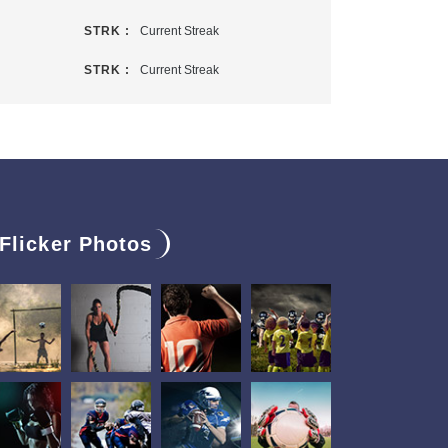
STRK :
Current Streak
STRK :
Current Streak
Flicker Photos