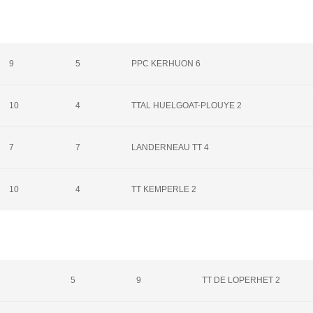
9
5
PPC KERHUON 6
10
4
TTAL HUELGOAT-PLOUYE 2
7
7
LANDERNEAU TT 4
10
4
TT KEMPERLE 2
5
9
TT DE LOPERHET 2