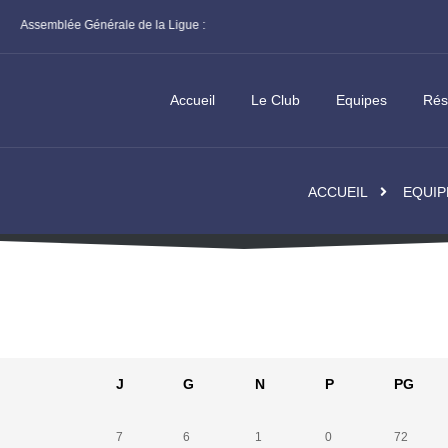
l à candidature
Championnat par Equipes Régional – Poul
Accueil
Le Club
Equipes
Rés
ACCUEIL
EQUIP
J
G
N
P
PG
7
6
1
0
72