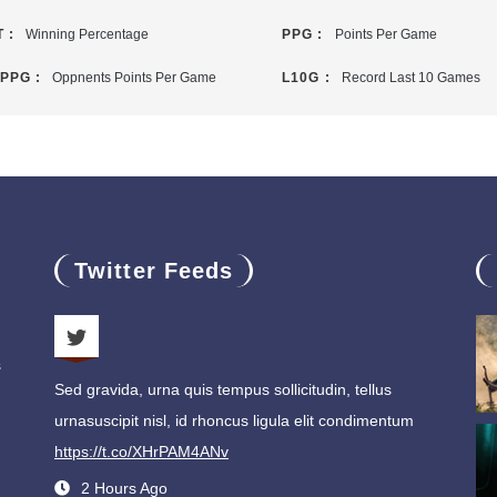
 :
Winning Percentage
PPG :
Points Per Game
PPG :
Oppnents Points Per Game
L10G :
Record Last 10 Games
Twitter Feeds
s
Sed gravida, urna quis tempus sollicitudin, tellus
urnasuscipit nisl, id rhoncus ligula elit condimentum
https://t.co/XHrPAM4ANv
2 Hours Ago