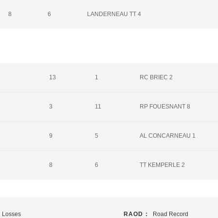
8
6
LANDERNEAU TT 4
13
1
RC BRIEC 2
3
11
RP FOUESNANT 8
9
5
AL CONCARNEAU 1
8
6
TT KEMPERLE 2
Losses
RAOD :
Road Record