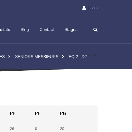
es 2026/2027 1ère Phase
Convocation Assemblée Générale du Comité….
Login
ultats
Blog
Contact
Stages
»
»
»
ES
SENIORS MESSIEURS
EQ 2 : D2
PP
PF
Pts
26
0
20