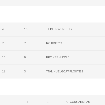
4
10
TT DE LOPERHET 2
7
7
RC BRIEC 2
14
0
PPC KERHUON 6
11
3
TTAL HUELGOAT-PLOUYE 2
11
3
AL CONCARNEAU 1