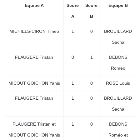
Equipe A
Score
Score
Equipe B
A
B
MICHIELS-CIRON Timéo
1
0
BROUILLARD
Sacha
FLAUGERE Tristan
0
1
DEBONS
Roméo
MICOUT GOICHON Yanis
1
0
ROSE Louis
FLAUGERE Tristan
1
0
BROUILLARD
Sacha
FLAUGERE Tristan et
1
0
DEBONS
MICOUT GOICHON Yanis
Roméo et