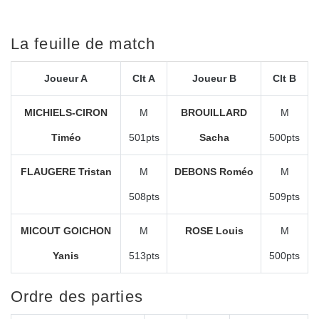
La feuille de match
Joueur A
Clt A
Joueur B
Clt B
MICHIELS-CIRON
M
BROUILLARD
M
Timéo
501pts
Sacha
500pts
FLAUGERE Tristan
M
DEBONS Roméo
M
508pts
509pts
MICOUT GOICHON
M
ROSE Louis
M
Yanis
513pts
500pts
Ordre des parties