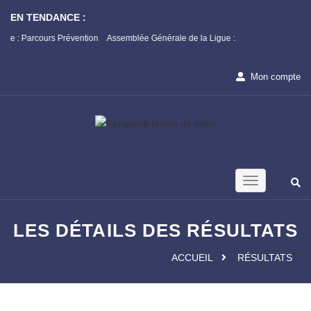
EN TENDANCE :
s Prévention
Assemblée Générale de la Ligue : Appel à candidature
Champio
1ère Ph
Mon compte
LES DÉTAILS DES RÉSULTATS
»
ACCUEIL
RÉSULTATS