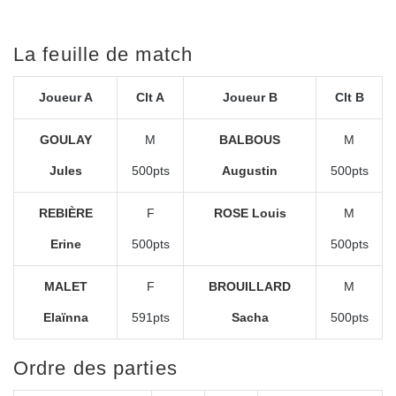
La feuille de match
Joueur A
Clt A
Joueur B
Clt B
GOULAY
M
BALBOUS
M
Jules
500pts
Augustin
500pts
REBIÈRE
F
ROSE Louis
M
Erine
500pts
500pts
MALET
F
BROUILLARD
M
Elaïnna
591pts
Sacha
500pts
Ordre des parties