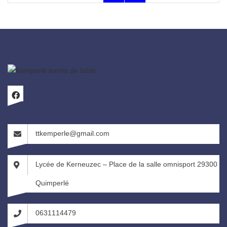
ttkemperle@gmail.com
Lycée de Kerneuzec – Place de la salle omnisport 29300
Quimperlé
0631114479