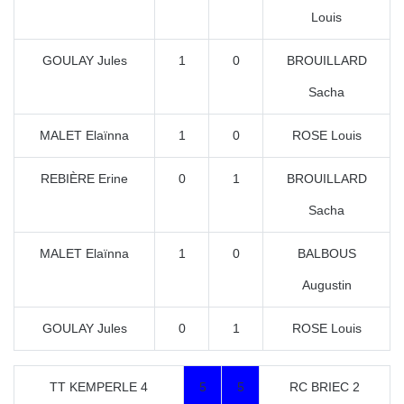
Louis
GOULAY Jules
1
0
BROUILLARD
Sacha
MALET Elaïnna
1
0
ROSE Louis
REBIÈRE Erine
0
1
BROUILLARD
Sacha
MALET Elaïnna
1
0
BALBOUS
Augustin
GOULAY Jules
0
1
ROSE Louis
TT KEMPERLE 4
5
5
RC BRIEC 2