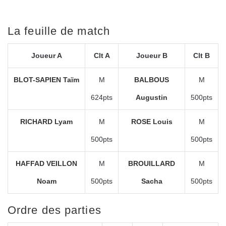
La feuille de match
Joueur A
Clt A
Joueur B
Clt B
BLOT-SAPIEN Taïm
M
BALBOUS
M
624pts
Augustin
500pts
RICHARD Lyam
M
ROSE Louis
M
500pts
500pts
HAFFAD VEILLON
M
BROUILLARD
M
Noam
500pts
Sacha
500pts
Ordre des parties