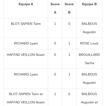
Equipe A
Score
Score
Equipe B
A
B
BLOT-SAPIEN Taïm
1
0
BALBOUS
Augustin
RICHARD Lyam
0
1
ROSE Louis
HAFFAD VEILLON Noam
0
1
BROUILLARD
Sacha
RICHARD Lyam
0
1
BALBOUS
Augustin
BLOT-SAPIEN Taïm et
1
0
BALBOUS
HAFFAD VEILLON Noam
Augustin et