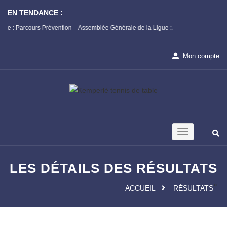
EN TENDANCE :
s Prévention
Assemblée Générale de la Ligue : Appel à candidature
Champio
1ère Ph
Mon compte
LES DÉTAILS DES RÉSULTATS
»
ACCUEIL
RÉSULTATS