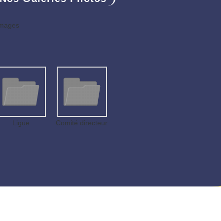
images
Ligue
Comité directeur