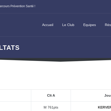
Assemblée Générale de la Ligue : Appel à candidature
Accueil
Le Club
Equipes
Rés
LTATS
Clt A
Jou
n
M 761pts
KERVER