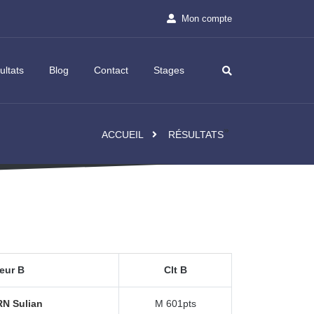
Championnat par Equipes Régional – Poules 2026/2027 1ère Phase
Co
Mon compte
ultats
Blog
Contact
Stages
»
ACCUEIL
RÉSULTATS
eur B
Clt B
N Sulian
M 601pts