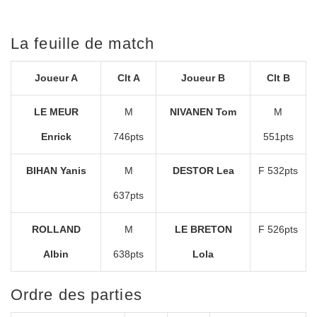
La feuille de match
Joueur A
Clt A
Joueur B
Clt B
LE MEUR
M
NIVANEN Tom
M
Enrick
746pts
551pts
BIHAN Yanis
M
DESTOR Lea
F 532pts
637pts
ROLLAND
M
LE BRETON
F 526pts
Albin
638pts
Lola
Ordre des parties