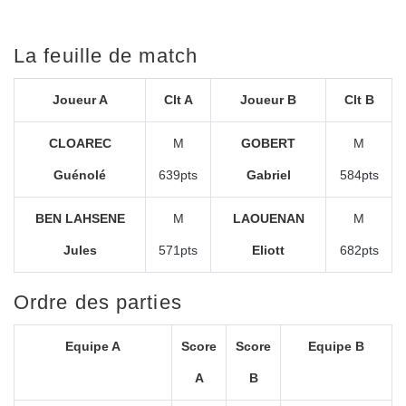
La feuille de match
Joueur A
Clt A
Joueur B
Clt B
CLOAREC
M
GOBERT
M
Guénolé
639pts
Gabriel
584pts
BEN LAHSENE
M
LAOUENAN
M
Jules
571pts
Eliott
682pts
Ordre des parties
Equipe A
Score
Score
Equipe B
A
B