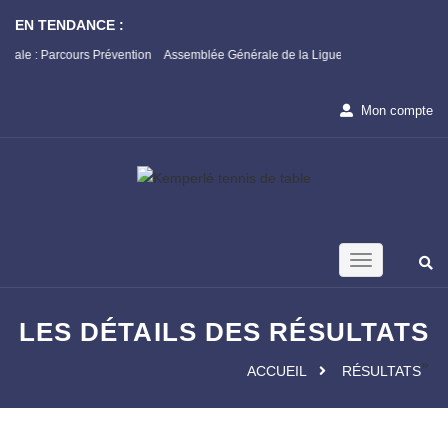
EN TENDANCE :
rs Prévention
Assemblée Générale de la Ligue : Appel à candidature
Champi
1ère P
Mon compte
LES DÉTAILS DES RÉSULTATS
»
ACCUEIL
RÉSULTATS